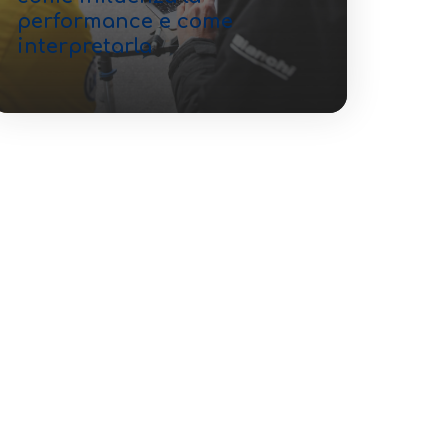
performance e come
interpretarla