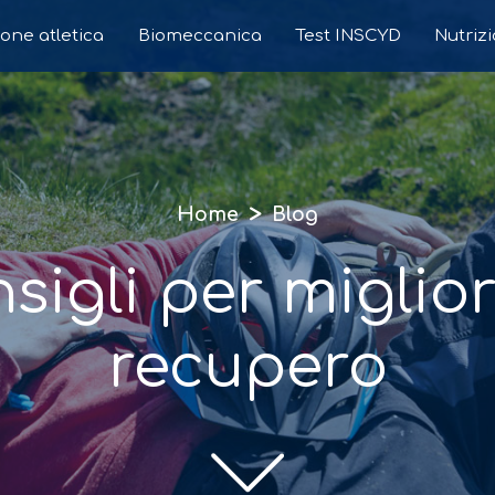
one atletica
Biomeccanica
Test INSCYD
Nutriz
>
Home
Blog
sigli per miglior
recupero