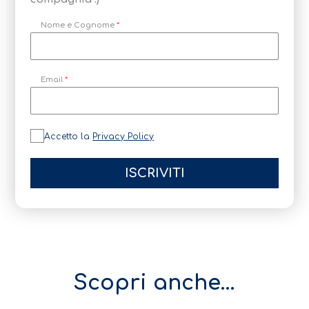
Nome e Cognome
*
Email
*
P
Accetto la
Privacy Policy
r
i
v
a
ISCRIVITI
c
y
P
o
l
i
c
y
*
Scopri anche...