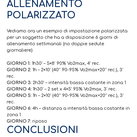
ALLENAMENTO
POLARIZZATO
Vediamo ora un esempio di impostazione polarizzata
per un soggetto che ha a disposizione 6 giorni di
allenamento settimanali (no doppie sedute
giornaliere):
GIORNO 1:
1h30’ – 5×8’ 90% Vo2max, 4’ rec.
GIORNO 2:
1h – 2×10’ (40’’ 90-95% Vo2max+20’’ rec.), 3’
rec.
GIORNO 3:
2h30’ – intensità bassa costante in zona 1
GIORNO 4:
1h30’ – 2 set x 4×5’ 95% Vo2max, 3′ rec.
GIORNO 5:
1h – 2×10’ (40’’ 90-95% Vo2max+20’’ rec.), 3’
rec.
GIORNO 6:
4h – distanza a intensità bassa costante in
zona 1
GIORNO 7:
riposo
CONCLUSIONI