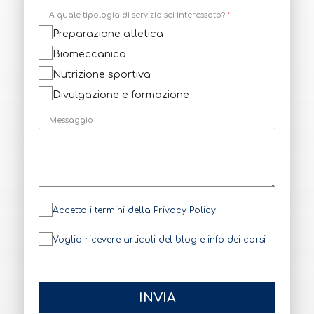
A quale tipologia di servizio sei interessato?
*
Preparazione atletica
Biomeccanica
Nutrizione sportiva
Divulgazione e formazione
Messaggio
P
Accetto i termini della
Privacy Policy
r
i
v
N
Voglio ricevere articoli del blog e info dei corsi
a
e
c
w
y
s
P
l
o
e
l
t
INVIA
i
t
c
e