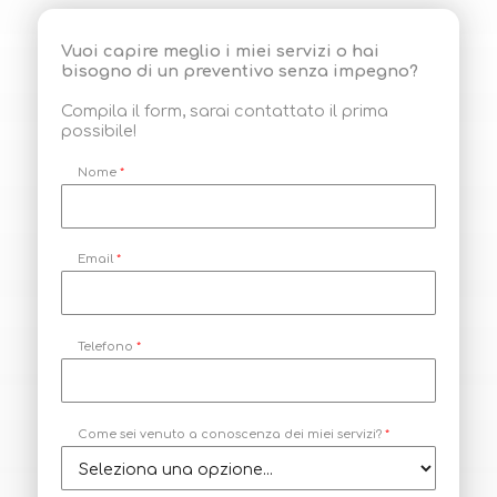
Vuoi capire meglio i miei servizi o hai
bisogno di un preventivo senza impegno?
Compila il form, sarai contattato il prima
possibile!
A
Nome
*
s
e
r
v
i
z
Email
*
i
?
s
e
r
v
Telefono
*
i
z
i
?
Come sei venuto a conoscenza dei miei servizi?
*