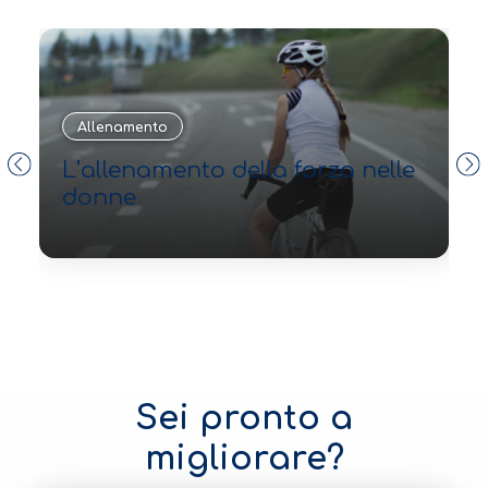
Allenamento
L’allenamento della forza nelle
T
donne
l
Sei pronto a
migliorare?