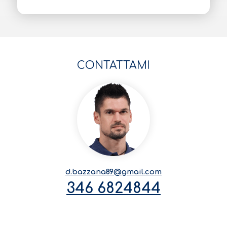
y
r
*
CONTATTAMI
d.bazzana89@gmail.com
346 6824844