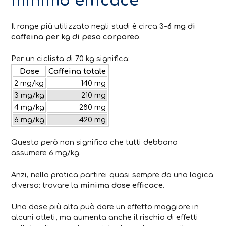
minimo efficace
Il range più utilizzato negli studi è circa
3-6 mg di
caffeina per kg di peso corporeo
.
Per un ciclista di 70 kg significa:
Dose
Caffeina totale
2 mg/kg
140 mg
3 mg/kg
210 mg
4 mg/kg
280 mg
6 mg/kg
420 mg
Questo però non significa che tutti debbano
assumere 6 mg/kg.
Anzi, nella pratica partirei quasi sempre da una logica
diversa: trovare la
minima dose efficace
.
Una dose più alta può dare un effetto maggiore in
alcuni atleti, ma aumenta anche il rischio di effetti