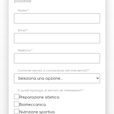
possibile!
Nome
*
Email
*
a
Telefono
*
*
C
o
m
e
Come sei venuto a conoscenza dei miei servizi?
*
A quale tipologia di servizio sei interessato?
*
Preparazione atletica
Biomeccanica
Nutrizione sportiva