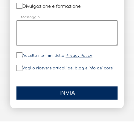
Divulgazione e formazione
Messaggio
P
Accetto i termini della
Privacy Policy
r
i
v
N
Voglio ricevere articoli del blog e info dei corsi
a
e
c
w
y
s
P
l
o
e
l
t
INVIA
i
t
c
e
y
r
*