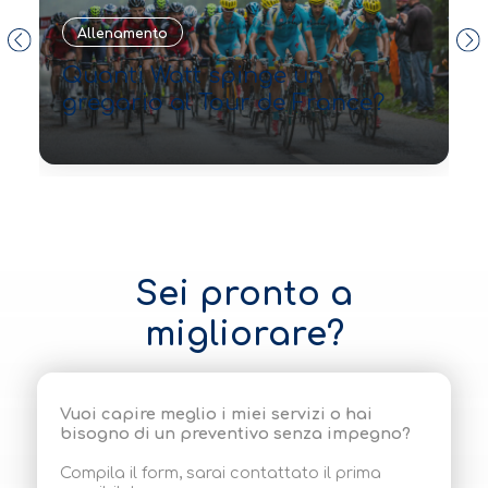
F
Allenamento
i
r
Quanti Watt spinge un
gregario al Tour de France?
Sei pronto a
migliorare?
Vuoi capire meglio i miei servizi o hai
bisogno di un preventivo senza impegno?
Compila il form, sarai contattato il prima