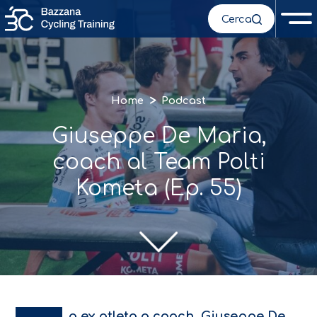
Cerca
>
Home
Podcast
Giuseppe De Maria,
coach al Team Polti
Kometa (Ep. 55)
a ex atleta a coach, Giuseppe De