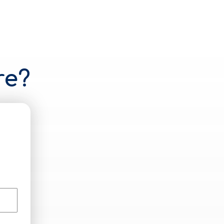
re?
n