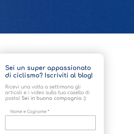
Sei un super appassionato
di ciclismo? Iscriviti al blog!
Ricevi una volta a settimana gli
articoli e i video sulla tua casella di
posta!
Sei in buona compagnia :)
Nome e Cognome
*