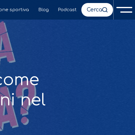
Cerca
ione sportiva
Blog
Podcast
 come
ni nel